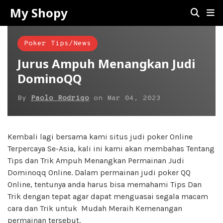
My Shopy
Poker Tips/News
Jurus Ampuh Menangkan Judi
DominoQQ
By
Paolo Rodrigo
on
Mar 04, 2023
Kembali lagi bersama kami situs judi poker Online
Terpercaya Se-Asia, kali ini kami akan membahas Tentang
Tips dan Trik Ampuh Menangkan Permainan Judi
Dominoqq Online. Dalam permainan judi poker QQ
Online, tentunya anda harus bisa memahami Tips Dan
Trik dengan tepat agar dapat menguasai segala macam
cara dan Trik untuk Mudah Meraih Kemenangan
permainan tersebut.