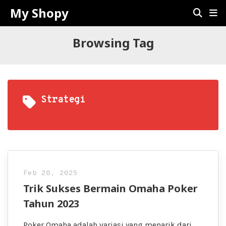
My Shopy
Browsing Tag
Strategi
Feb 20, 2025
Trik Sukses Bermain Omaha Poker
Tahun 2023
Poker Omaha adalah variasi yang menarik dari