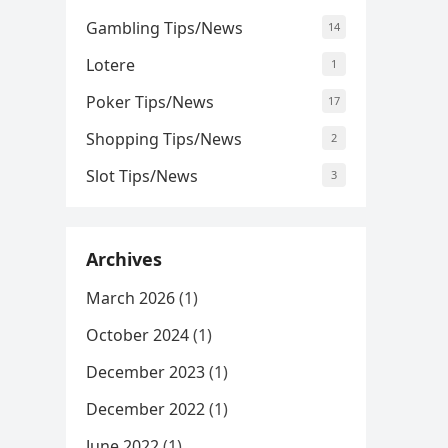
Gambling Tips/News
14
Lotere
1
Poker Tips/News
17
Shopping Tips/News
2
Slot Tips/News
3
Archives
March 2026
(1)
October 2024
(1)
December 2023
(1)
December 2022
(1)
June 2022
(1)