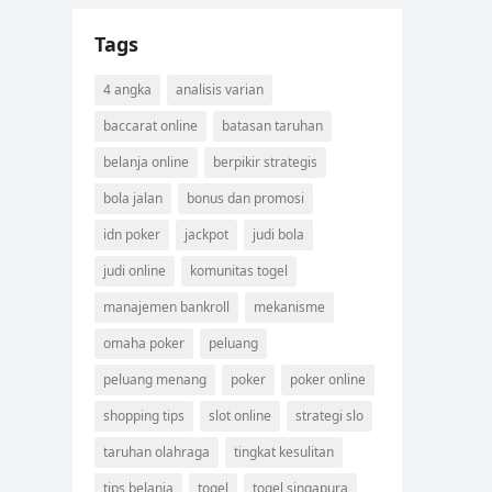
Tags
4 angka
analisis varian
baccarat online
batasan taruhan
belanja online
berpikir strategis
bola jalan
bonus dan promosi
idn poker
jackpot
judi bola
judi online
komunitas togel
manajemen bankroll
mekanisme
omaha poker
peluang
peluang menang
poker
poker online
shopping tips
slot online
strategi slo
taruhan olahraga
tingkat kesulitan
tips belanja
togel
togel singapura