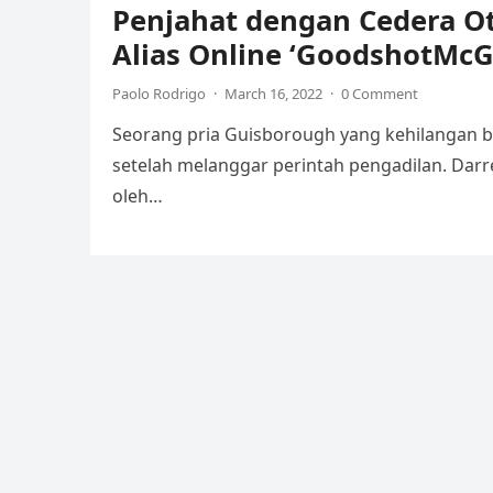
Penjahat dengan Cedera O
Alias Online ‘GoodshotMc
Paolo Rodrigo
·
March 16, 2022
·
0 Comment
Seorang pria Guisborough yang kehilangan ba
setelah melanggar perintah pengadilan. Darr
oleh…