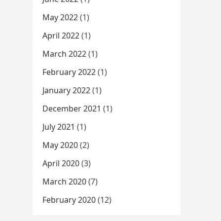
May 2022
(1)
April 2022
(1)
March 2022
(1)
February 2022
(1)
January 2022
(1)
December 2021
(1)
July 2021
(1)
May 2020
(2)
April 2020
(3)
March 2020
(7)
February 2020
(12)