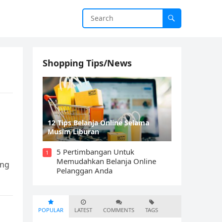
Shopping Tips/News
12 Tips Belanja Online Selama
Musim Liburan
5 Pertimbangan Untuk
1
Memudahkan Belanja Online
ing
Pelanggan Anda
POPULAR
LATEST
COMMENTS
TAGS